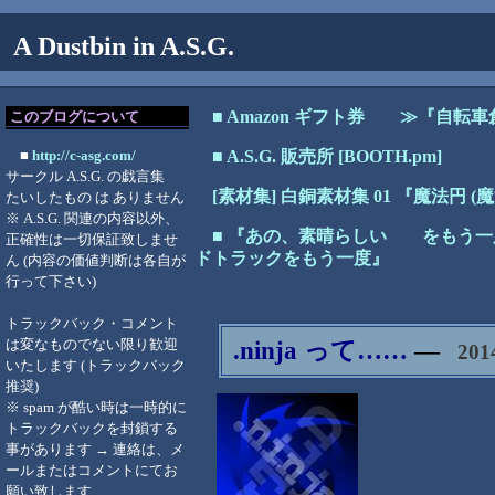
A Dustbin in A.S.G.
■ Amazon ギフト券
≫『自転車
このブログについて
■
http://c-asg.com/
■ A.S.G. 販売所 [BOOTH.pm]
サークル A.S.G. の戯言集
[素材集] 白銅素材集 01 『魔法円 
たいしたもの は ありません
※ A.S.G. 関連の内容以外、
■ 『あの、素晴らしい をもう一
正確性は一切保証致しませ
ドトラックをもう一度』
ん (内容の価値判断は各自が
行って下さい)
トラックバック・コメント
は変なものでない限り歓迎
.ninja って……
―
201
いたします (トラックバック
推奨)
※ spam が酷い時は一時的に
トラックバックを封鎖する
事があります → 連絡は、メ
ールまたはコメントにてお
願い致します