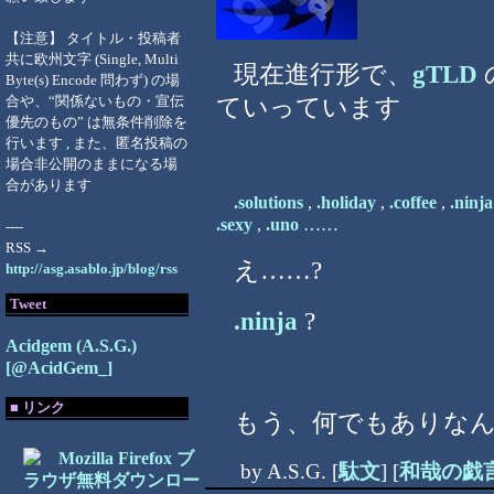
【注意】 タイトル・投稿者
共に欧州文字 (Single, Multi
現在進行形で、
gTLD
Byte(s) Encode 問わず) の場
合や、“関係ないもの・宣伝
ていっています
優先のもの” は無条件削除を
行います , また、匿名投稿の
場合非公開のままになる場
合があります
.solutions
,
.holiday
,
.coffee
,
.ninja
.sexy
,
.uno
……
----
RSS →
え……?
http://asg.asablo.jp/blog/rss
Tweet
.ninja
?
Acidgem (A.S.G.)
[@AcidGem_]
■ リンク
もう、何でもありな
by
A.S.G.
[
駄文
]
[
和哉の戯