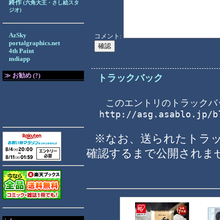
終作
(六角大王・さし絵スタ
ジオ)
AzSky
コメント:
portalgraphics.net
4th Paint
mdiapp
≫ お勧め (?)
トラックバック
このエントリのトラックバッ
http://asg.asablo.jp/b
※なお、送られたトラ
確認するまで公開されま